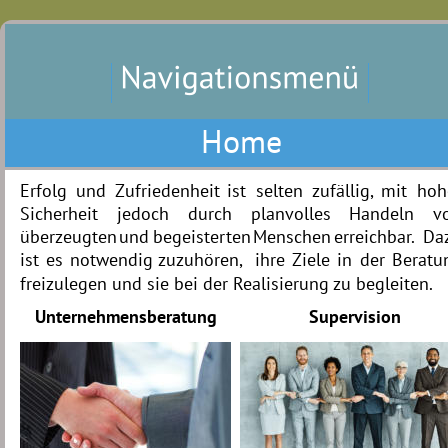
Home
Erfolg
und
Zufriedenheit
ist
selten
zufällig,
mit
hoh
Sicherheit
jedoch
durch
planvolles
Handeln
v
überzeugten
und
begeisterten
Menschen
erreichbar.
Da
ist
es
notwendig
zuzuhören,
ihre
Ziele
in
der
Beratu
freizulegen und sie bei der Realisierung zu begleiten. 
Unternehmensberatung
Supervision